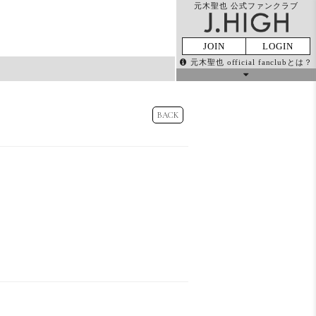
元木聖也 公式ファンクラブ
JOIN
LOGIN
元木聖也 official fanclubとは？
BACK
MOVIE
Q&A VOICE
GALLERY
PRESENT
MAIL
TICKET
MAGAZINE