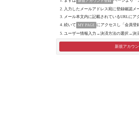
まずは
ページより「
新規アカウント登録
入力したメールアドレス宛に登録確認メ
メール本文内に記載されているURLにア
続いて
にアクセスし「会員登
MY PAGE
ユーザー情報入力→決済方法の選択→決済手続き
新規アカウン