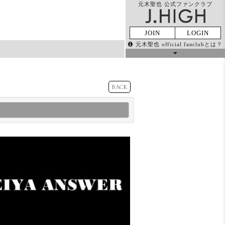
元木聖也 公式ファンクラブ
JOIN
LOGIN
元木聖也 official fanclubとは？
MOVIE
Q&A VOICE
BACK
GALLERY
PRESENT
MAIL
TICKET
MAGAZINE