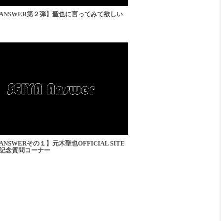
BIRTHDAY
MAIL
YA ANSWER第２弾】聖也に言ってみて欲しい
A ANSWERその１】元木聖也OFFICIAL SITE
記念質問コーナー