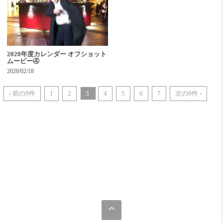
2020年度カレンダー オフショット
ムービー④
2020/02/18
‹ 前の9件
1
2
3
4
5
6
7
次の9件 ›